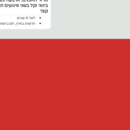
טרור האבנים: ארבעה פצ
בינוני וקל בשני פיגועים ת
קצר
לפני 4 שנים
חדשות בארץ
,
חם ברשת