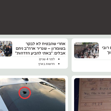
אחרי שהבטיח לא לבקר
רובי
בשומרון – שגריר ארה"ב ניחם
וך
אבלים: "באתי להביע הזדהות"
לפני 4 שנים
חדשות בארץ