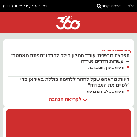
צ'ט
יצירת קשר
עכשיו 1:15, יום ראשון (9.08)
ניוז
מתעדכן עכשיו..
הפרצה מבפנים: עובד המלון חילק לחברו "מפתח מאסטר"
– ועשרות חדרים נשדדו
חדשות בארץ
,
חם ברשת
דיווח: טראמפ שקל לחזור ללחימה כוללת באיראן כדי
"לסיים את העבודה"
חדשות בעולם
,
חם ברשת
לקריאת הכתבה