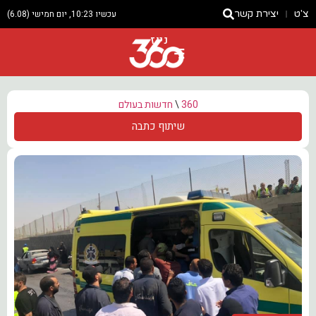
צ'ט
יצירת קשר
עכשיו 10:23, יום חמישי (6.08)
ניוז
360
\
חדשות בעולם
שיתוף כתבה