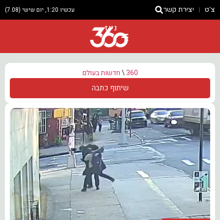
צ'ט
יצירת קשר
עכשיו 1:20, יום שישי (7.08)
ניוז
360
\
חדשות בעולם
שיתוף כתבה