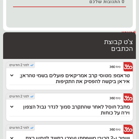
0
התגובות שלכם
#בארץ
צ'ט קבוצת
הכתבים
לפני 2 חודשים
ניוז 360
טראמפ: מטוסי קרב אמריקאים פועלים בשמי טהראן;
איראן ביקשה להפסיק את התקיפות
לפני 2 חודשים
ניוז 360
מחבל חוסל לאחר שהתקרב סמוך לגדר גבול הצפון
וירה על כוחות
לפני 2 חודשים
ניוז 360
שוטר ו-2 קרובי משפחתו נעצרו בחשד לניסיון רצח