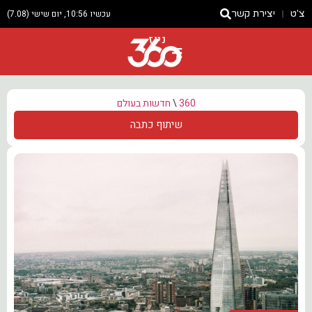
צ'ט
יצירת קשר
עכשיו 10:56, יום שישי (7.08)
ניוז
360
\
חדשות בעולם
שיתוף כתבה