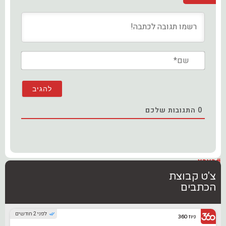
שם*
0
התגובות שלכם
#בארץ
צ'ט קבוצת
הכתבים
לפני 2 חודשים
ניוז 360