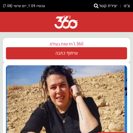
צ'ט
יצירת קשר
עכשיו 1:09, יום שישי (7.08)
ניוז
360
\
חדשות בעולם
שיתוף כתבה