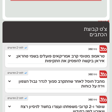
#בארץ
צ'ט קבוצת
הכתבים
לפני 2 חודשים
ניוז 360
טראמפ: מטוסי קרב אמריקאים פועלים בשמי טהראן;
איראן ביקשה להפסיק את התקיפות
לפני 2 חודשים
ניוז 360
מחבל חוסל לאחר שהתקרב סמוך לגדר גבול הצפון
וירה על כוחות
לפני 2 חודשים
ניוז 360
שוטר ו-2 קרובי משפחתו נעצרו בחשד לניסיון רצח
שאירע לפני כחודש