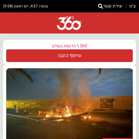
צ'ט
יצירת קשר
עכשיו 4:57, יום ראשון (9.08)
ניוז
360
\
חדשות בעולם
שיתוף כתבה