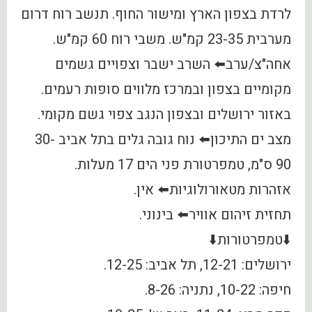
לרדת בצפון הארץ ומישור החוף. תנשב רוח דרום
מערבית 23-35 קמ"ש. משבי רוח 60 קמ"ש.
אחה"צ/ערב⬅️ השרב ישבר וצפויים גשמים
מקומיים בצפון ובמרכז מלווים סופות רעמים.
באזור ירושלים ובצפון הנגב צפוי גשם מקומי.
מצב ים התיכון⬅️ נוח גובה גלים בתל אביב 30-
90 ס"מ, טמפרטורת פני הים 17 מעלות.
אזהרות מטאורולוגיות⬅️ אין.
תחזית זיהום אוויר⬅️ בינוני.
⬇️טמפרטורות⬇️
ירושלים: 12-21, תל אביב: 12-25.
חיפה: 10-22, נתניה: 8-26.