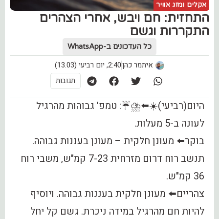
אקלים ומזג אוויר
התחזית: חם ויבש, אחרי הצהרים
התקררות וגשם
כל העדכונים ב-WhatsApp
איתמר כהן
2:40, יום רביעי (13.03)
תגובות
היום(רביעי)☀️⬅️⛈☔️: טמפ' גבוהות מהרגיל
לעונה ב-5 מעלות.
בוקר⬅️ מעונן חלקית – מעונן בעננות גבוהה.
תנשב רוח דרום מזרחית 7-23 קמ"ש, משבי רוח
36 קמ"ש.
צהריים⬅️ מעונן חלקית בעננות גבוהה. ויוסיף
להיות חם מהרגיל במידה ניכרת. גשם קל יחל