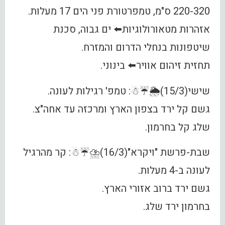
220-320 ס"מ, טמפרטורת פני הים 17 מעלות.
אזהרות מטאורולוגיות⬅️ ים גבוה, סכנת
שיטפונות בנחלי הדרום והמזרח.
תחזית זיהום אוויר⬅️ בינוני.
שישי(15/3)🌦☔️☃: טמפ' רגילות לעונה.
גשם קל ירד בצפון הארץ ומרכזה עד אחה"צ.
שלג קל בחרמון.
שבת-פרשת "ויקרא"(16/3)⛈☔️☃: קר מהרגיל
לעונה ב-4 מעלות.
גשם ירד ברוב אזורי הארץ.
בחרמון ירד שלג.