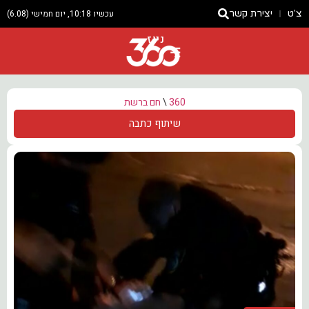
צ'ט
יצירת קשר
עכשיו 10:18, יום חמישי (6.08)
ניוז
360
\
חם ברשת
שיתוף כתבה