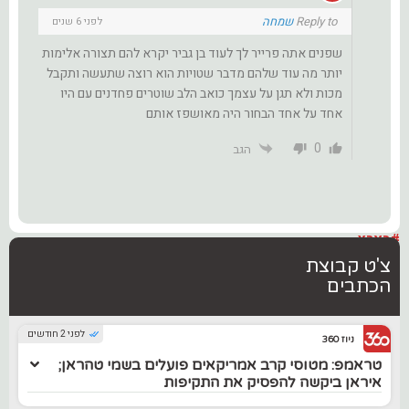
Reply to
שמחה
לפני 6 שנים
שפנים אתה פרייר לך לעוד בן גביר יקרא להם תצורה אלימות
יותר מה עוד שלהם מדבר שטויות הוא רוצה שתעשה ותקבל
מכות ולא תגן על עצמך כואב הלב שוטרים פחדנים עם היו
אחד על אחד הבחור היה מאושפז אותם
0
הגב
#בארץ
צ'ט קבוצת
הכתבים
לפני 2 חודשים
ניוז 360
טראמפ: מטוסי קרב אמריקאים פועלים בשמי טהראן;
איראן ביקשה להפסיק את התקיפות