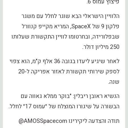
פיצוץ עמוס 6.
הלוויין הישראלי הבא שוגר לחלל עם משגר
פלקון 9 של SpaceX, המריא מקייפ קנוורל
שבפלורידה, ובחרטומו לוויין התקשורת שעלותו
250 מיליון דולר.
לאחר שיגיע ליעדו בגובה 36 אלף ק"מ, הוא צפוי
לספק שירותי תקשורת לאזור אפריקה ל-20
שנה.
הנשיא ראובן ריבלין: ‏"בוקר ממלא גאווה עם
הבשורה על שיגורו המוצלח של ״עמוס 17״ לחלל.
תודה והצדעה ליקירינו ‎@AMOSSpacecom