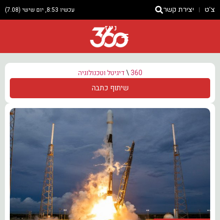
צ'ט
יצירת קשר
עכשיו 8:53, יום שישי (7.08)
ניוז
360
\
דיגיטל וטכנולוגיה
שיתוף כתבה