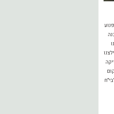
נוע
נה
ו
לצנו
ריקה
ום
בי"ח