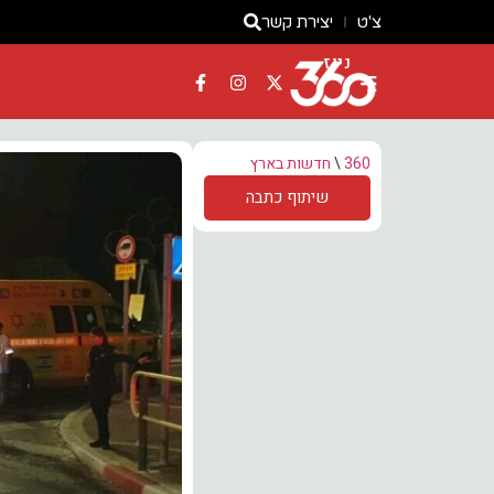
צ'ט
יצירת קשר
ניוז
360
\
חדשות בארץ
שיתוף כתבה