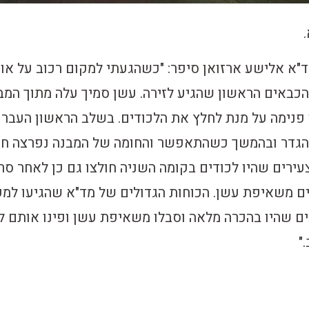
א אלישע ארזואן סיפר: "כשהגעתי למקום רכוב על אופ
הכבאים הראשון שהגיע לזירה. עשן סמיך עלה מתוך המב
 פנימה על מנת לחלץ את הלכודים. בשלב הראשון העברנ
הגדר ובהמשך כשהתאפשר והחומה של המבנה נפרצה חי
געים נוספים. 4 צעירים שהיו לכודים בקומה השניה חולצו גם כן לאחר ס
ם משאיפת עשן. הכוחות הגדולים של מד"א שהגיעו למק
ם שהיו בהכרה מלאה וסבלו משאיפת עשן ופינו אותם ל
"