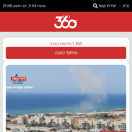
צ'ט
יצירת קשר
עכשיו 9:54, יום ראשון (9.08)
ניוז
360
\
חדשות בארץ
שיתוף כתבה