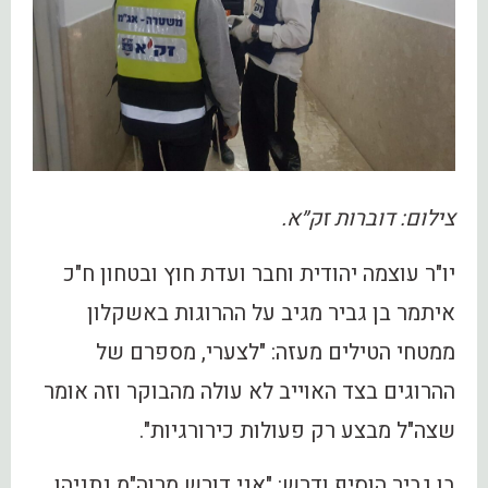
צילום: דוברות זק״א.
יו"ר עוצמה יהודית וחבר ועדת חוץ ובטחון ח"כ
איתמר בן גביר מגיב על ההרוגות באשקלון
ממטחי הטילים מעזה: "לצערי, מספרם של
ההרוגים בצד האוייב לא עולה מהבוקר וזה אומר
שצה"ל מבצע רק פעולות כירורגיות".
בן גביר הוסיף ודרש: "אני דורש מרוה"מ נתניהו