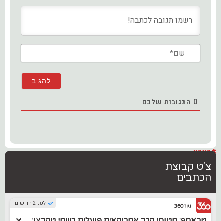
שם*
0
התגובות שלכם
#בארץ
צ'ט קבוצת
הכתבים
לפני 2 חודשים
ניוז 360
טראמפ: מטוסי קרב אמריקאים פועלים בשמי טהראן;