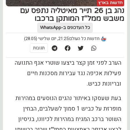
חדשות בארץ
נהג בן 26 תייר מאיטליה נתפס עם
משבש ממל"ז המותקן ברכבו
כל העדכונים ב-WhatsApp
חדשות כל העולם
21:25, יום שלישי (28.05)
תגובות
הערב לפני זמן קצר ביצעו שוטרי אגף התנועה
פעילות אכיפה נגד עבירות מסכנות חיים
ובריונות כביש.
בעת שעסקו באיתור נהגים הנוסעים במהירות
מופרזת על כביש 1 סמוך לשעלבים, הבחין
השוטר ברכב המגיח במהירות לכיוונו, בניסיון
לבצע אכיפה באמצעות הממל"ז שהיה ברשותו