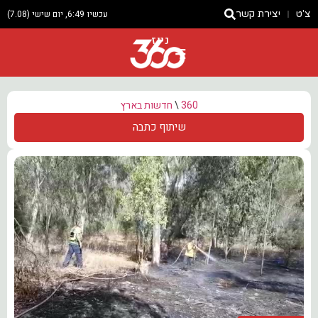
צ'ט
יצירת קשר
עכשיו 6:49, יום שישי (7.08)
ניוז
360
\
חדשות בארץ
שיתוף כתבה