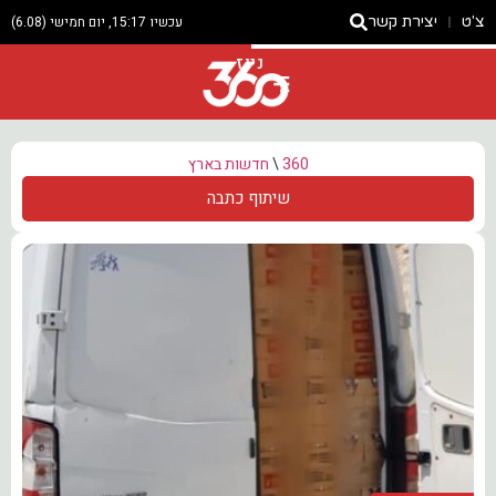
צ'ט
יצירת קשר
עכשיו 15:17, יום חמישי (6.08)
ניוז
360
\
חדשות בארץ
שיתוף כתבה