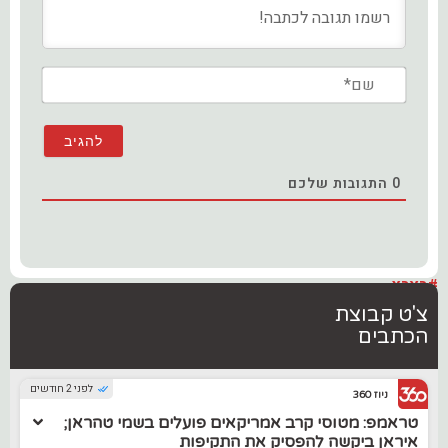
שם*
0
התגובות שלכם
#בארץ
צ'ט קבוצת
הכתבים
לפני 2 חודשים
ניוז 360
טראמפ: מטוסי קרב אמריקאים פועלים בשמי טהראן;
איראן ביקשה להפסיק את התקיפות