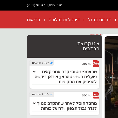
עכשיו 8:29, יום שישי (7.08)
חרבות ברזל
דיגיטל וטכנולוגיה
בריאות
#בארץ
צ'ט קבוצת
הכתבים
לפני 2 חודשים
ניוז 360
טראמפ: מטוסי קרב אמריקאים
פועלים בשמי טהראן; איראן ביקשה
להפסיק את התקיפות
לפני 2 חודשים
ניוז 360
מחבל חוסל לאחר שהתקרב סמוך
לגדר גבול הצפון וירה על כוחות