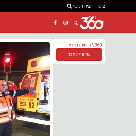
צ'ט
יצירת קשר
ניוז
360
\
חדשות בארץ
שיתוף כתבה