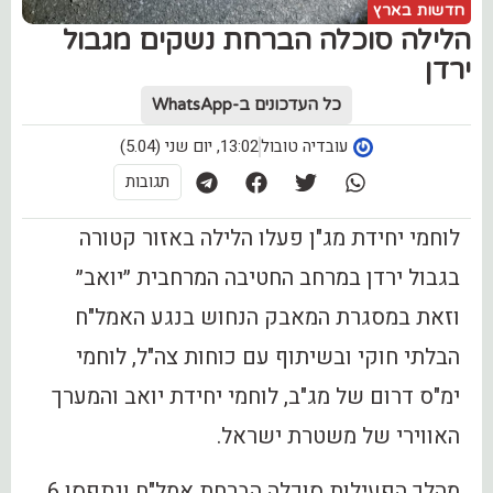
חדשות בארץ
הלילה סוכלה הברחת נשקים מגבול
ירדן
כל העדכונים ב-WhatsApp
עובדיה טובול
13:02, יום שני (5.04)
תגובות
לוחמי יחידת מג"ן פעלו הלילה באזור קטורה
בגבול ירדן במרחב החטיבה המרחבית ״יואב״
וזאת במסגרת המאבק הנחוש בנגע האמל"ח
הבלתי חוקי ובשיתוף עם כוחות צה"ל, לוחמי
ימ"ס דרום של מג"ב, לוחמי יחידת יואב והמערך
האווירי של משטרת ישראל.
מהלך הפעילות סוכלה הברחת אמל"ח ונתפסו 6