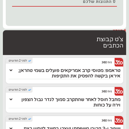
0
התגובות שלכם
#בארץ
צ'ט קבוצת
הכתבים
לפני 2 חודשים
ניוז 360
טראמפ: מטוסי קרב אמריקאים פועלים בשמי טהראן;
איראן ביקשה להפסיק את התקיפות
לפני 2 חודשים
ניוז 360
מחבל חוסל לאחר שהתקרב סמוך לגדר גבול הצפון
וירה על כוחות
לפני 2 חודשים
ניוז 360
שוטר ו-2 קרובי משפחתו נעצרו בחשד לניסיון רצח