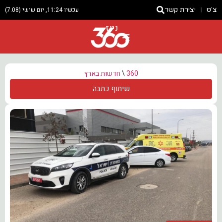
צ'ט
יצירת קשר
עכשיו 11:24, יום שישי (7.08)
ניוז
360
\
חדשות בארץ
שיתוף כתבה