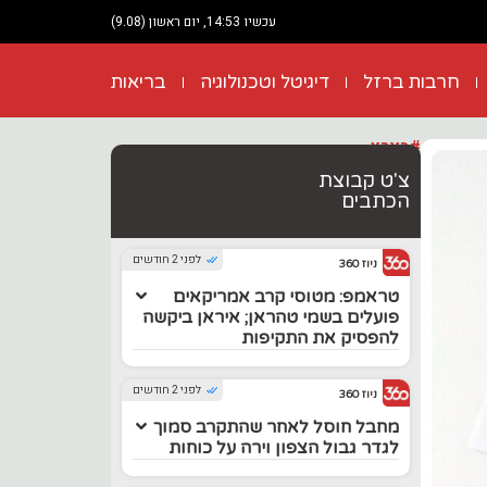
עכשיו 14:53, יום ראשון (9.08)
חרבות ברזל
דיגיטל וטכנולוגיה
בריאות
#בארץ
צ'ט קבוצת
הכתבים
לפני 2 חודשים
ניוז 360
טראמפ: מטוסי קרב אמריקאים
פועלים בשמי טהראן; איראן ביקשה
להפסיק את התקיפות
לפני 2 חודשים
ניוז 360
מחבל חוסל לאחר שהתקרב סמוך
לגדר גבול הצפון וירה על כוחות