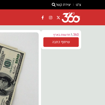
צ'ט
יצירת קשר
ניוז
360
\
חדשות בארץ
שיתוף כתבה