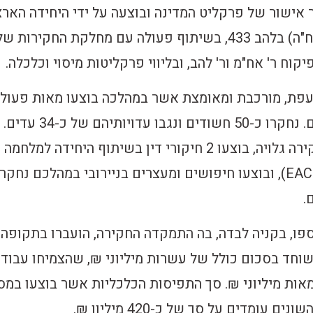
אישור של פרקליט המדינה ובוצעה על ידי היחידה הארצ
לחקירות הונאה (יאח"ה) בלהב 433, בשיתוף פעולה עם מחלקת החקירות ש
קוח ר' אח"מ ור' להב, ובליווי פרקליטות מיסוי וכלכלה.
עפת, מורכבת ומאומצת אשר במהלכה בוצעו מאות פעולו
חקירה בארץ ובעולם. נחקרו כ-50 חשודים ונגבו עדויותיהם של כ-34 עדים.
במקביל למעבר לחקירה גלויה, בוצעו 2 חיקורי דין בשיתוף היחידה למלחמה
.
פו, בקניה לבדה, בה התמקדה החקירה, הועברו בתקופה
וחד בסכום כולל של עשרות מיליוני ₪, שהצמיחו עבודו
אות מיליוני ₪. סך התפיסות הכלכליות אשר בוצעו במס
 עומדים על סך של כ-420 מיליון ₪.