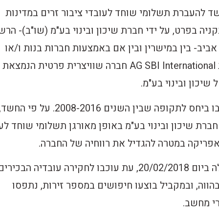
 להעברת תשלומי שוחד לעובדי ציבור זרים במדינות
ניה בפרט, על ידי חברת שיכון ובינוי בע"מ (שו"ב)- הרש
ביב- בין במישרין ובין אם באמצעות חברות בנות ו/או
נכדות, ביניהן חברת AG SBI International חברה שוויצרית פרטית הנמצאת
יכון ובינוי בע"מ.
עיקרי החשדות נסובו ביחס לתקופה שבין השנים 2008-2016. על פי החשד
ברת שיכון ובינוי בע"מ באופן מאורגן תשלומי שוחד לע
אפריקה במטרה להגדיל את רווחיה של החברה.
החקירה הגלויה החלה ביום 20/02/2018, עת עוכבו לחקירה עובדיה הבכ
ובהווה, ובמקביל בוצעו חיפושים במספר זירות, נתפסו
י מחשב.