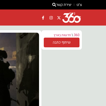
צ'ט
יצירת קשר
ניוז
360
\
חדשות בארץ
שיתוף כתבה