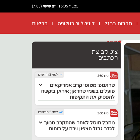
עכשיו 16:35, יום שישי (7.08)
חרבות ברזל
דיגיטל וטכנולוגיה
בריאות
#בארץ
צ'ט קבוצת
הכתבים
לפני 2 חודשים
ניוז 360
טראמפ: מטוסי קרב אמריקאים
פועלים בשמי טהראן; איראן ביקשה
להפסיק את התקיפות
לפני 2 חודשים
ניוז 360
מחבל חוסל לאחר שהתקרב סמוך
לגדר גבול הצפון וירה על כוחות