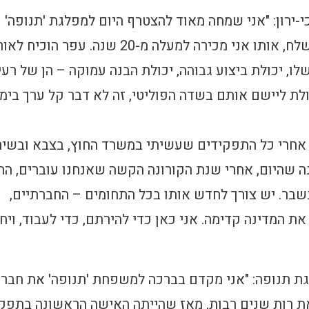
י-ירון: "אני שמחה מאוד להצטרף היום למפלגת 'תנופה'
בראשותו של עפר שלח, אותו אני מכירה למעלה מ-20 שנה. עפר ה
ו, יכולת ביצוע גבוהה, יכולת הבנה עמוקה – הן של רעי
ולת ליישם אותם בשדה הפוליטי, זה לא דבר קל ערך בימ
אחרי כל התפקידים שעשיתי במשרד החוץ, בצבא ובשיר
נה שהיום, אחרי שנת הקורונה הקשה שאנחנו עוברים, הח
נשבר. יש צורך לחדש אותו בכל התחומים – החברתיים,
את המדינה קדימה. אני כאן כדי להירתם, כדי לעבוד, ויח
גת תנופה: "אני מקדם בברכה למשפחת 'תנופה' את חברת
ר את רות שנים רבות, מאז שהייתה האישה הראשונה בתפק