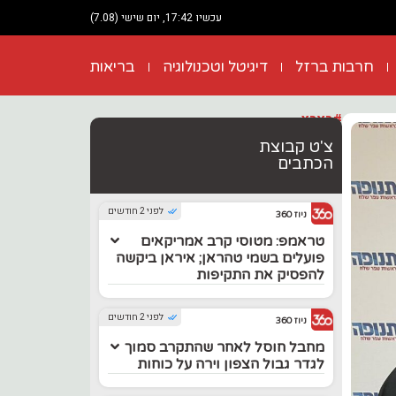
עכשיו 17:42, יום שישי (7.08)
חרבות ברזל
דיגיטל וטכנולוגיה
בריאות
#בארץ
צ'ט קבוצת
הכתבים
לפני 2 חודשים
ניוז 360
טראמפ: מטוסי קרב אמריקאים
פועלים בשמי טהראן; איראן ביקשה
להפסיק את התקיפות
לפני 2 חודשים
ניוז 360
מחבל חוסל לאחר שהתקרב סמוך
לגדר גבול הצפון וירה על כוחות