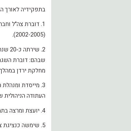
בתפקידיה לאורך הש
1. דוברת צה"ל וח
(2002-2005).
2. שי
שבהם: דוברת השגרי
מחלקת ירדן במהלך 
3. מייסדת ומנהלת
העתודה הניהולית ש
4. יועצת ומרצה בתחומי ביטחון לאומי, תקשורת וממשל.
5. שימשה כנציגת ציבור בוועדת סל התרופות של משרד הבריאות.