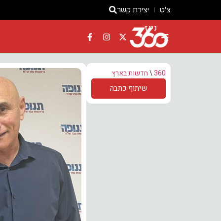
צ'ט
יצירת קשר
ניוז
360
\
חדשות בארץ
שיתוף כתבה