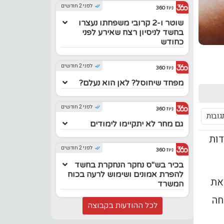
לפני 2 חודשים
ניוז 360
שוטר ו-2 קרובי משפחתו נעצרו
בחשד לניסיון רצח שאירע לפני
כחודש
לפני 2 חודשים
ניוז 360
מפחד שיחוסל? לאן הוא נעלם?
לפני 2 חודשים
ניוז 360
גובות
גם מחר לא יתקיימו לימודים
אודות
לפני 2 חודשים
ניוז 360
בכיר בש"ס נחקר הנחקרת בחשד
להפרת אמונים ושימוש לרעה בכוח
את
המשרד
גחה
לכל ההודעות בקבוצה