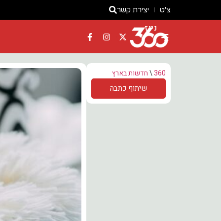
צ'ט
יצירת קשר
ניוז
360
\
חדשות בארץ
שיתוף כתבה