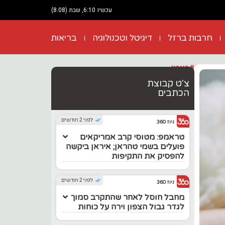
עכשיו 6:10, שבת (8.08)
חרבות ברזל
דיגיטל וטכנולוגיה
בריאות
#בארץ
צ'ט קבוצת
הכתבים
לפני 2 חודשים
ניוז 360
טראמפ: מטוסי קרב אמריקאים
פועלים בשמי טהראן; איראן ביקשה
להפסיק את התקיפות
לפני 2 חודשים
ניוז 360
מחבל חוסל לאחר שהתקרב סמוך
לגדר גבול הצפון וירה על כוחות