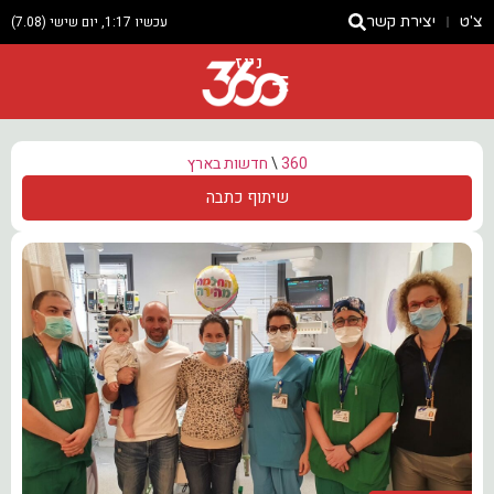
צ'ט
יצירת קשר
עכשיו 1:17, יום שישי (7.08)
ניוז
360
\
חדשות בארץ
שיתוף כתבה