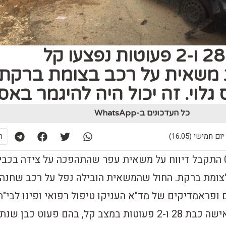
אישה כבת 28 ו-2 פעוטות נפצעו קל
משאית על רכב בצומת ברקת:
גלוי. זה יכול היה להיגמר באסו
כל העדכונים ב-WhatsApp
ת
הבוקר בשעה 07:11 התקבל דיווח על משאית עפר שהתהפכה על צידה בכב
ק לצומת ברקת. החול שהמשאית הובילה נפל על רכב שחנה
ופראמדיקים של מד"א העניקו טיפול רפואי ופינו לבי"ח
שיבא בתל השומר אישה כבת 28 ו-2 פעוטות במצב קל, בהם פעוט כבן ש