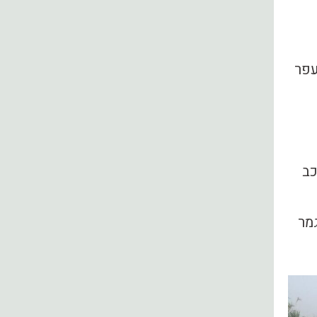
עפר
כב
גמר