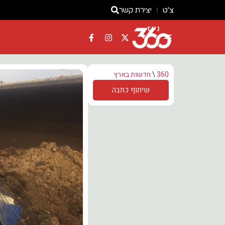
צ'ט
יצירת קשר
ניוז
360
\
חדשות בארץ
שיתוף כתבה