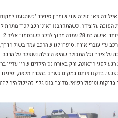
ייל דה פאו וטליה שני שומרון סיפרו: "כשהגענו למקום
 הפוכה על צידה. כשהתקרבנו ראינו רכב לכוד מתחת ל
רב וחששנו מהרע ביותר. אישה בת 28 עמדה מחוץ לרכב כשבסמוך אליה 2
כב ע"י עוברי אורח. סיפרו לנו שהרכב עמד בשול הדרך,
על צידה וכל התכולה שהיא הובילה נשפכה על הרכב.
גע לפני התאונה, ורק באורח נס הילדים שהיו עדיין בר
פגעו. בדקנו אותם במקום כשהם בהכרה מלאה, ופינינו
דיקות וטיפול רפואי. מדובר בנס גלוי. זה יכול היה להי