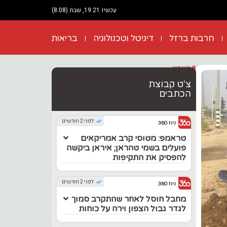
עכשיו 19:21, שבת (8.08)
חרבות ברזל
דיגיטל וטכנולוגיה
בריאות
#בארץ
צ'ט קבוצת
הכתבים
לפני 2 חודשים
ניוז 360
טראמפ: מטוסי קרב אמריקאים
פועלים בשמי טהראן; איראן ביקשה
להפסיק את התקיפות
לפני 2 חודשים
ניוז 360
מחבל חוסל לאחר שהתקרב סמוך
לגדר גבול הצפון וירה על כוחות