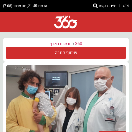
צ'ט
יצירת קשר
עכשיו 21:45, יום שישי (7.08)
ניוז
360
\
חדשות בארץ
שיתוף כתבה