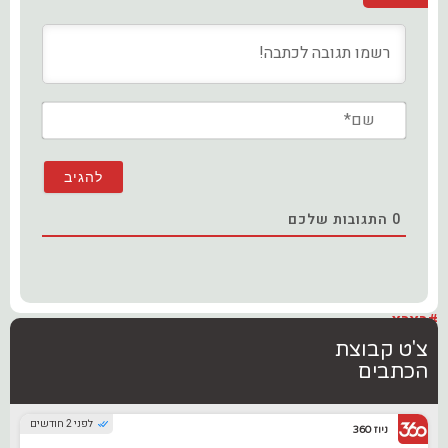
שם*
0
התגובות שלכם
#בארץ
צ'ט קבוצת
הכתבים
לפני 2 חודשים
ניוז 360