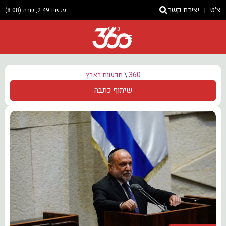
צ'ט
יצירת קשר
עכשיו 2:49, שבת (8.08)
ניוז
360
\
חדשות בארץ
שיתוף כתבה