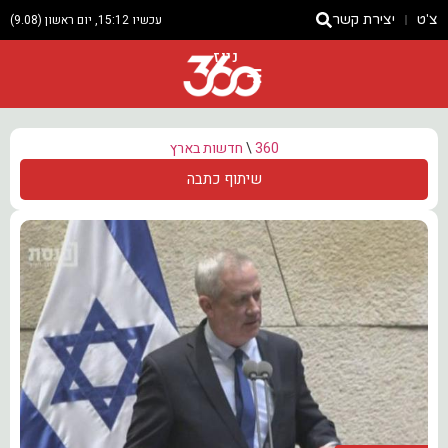
צ'ט
יצירת קשר
עכשיו 15:12, יום ראשון (9.08)
ניוז
360
\
חדשות בארץ
שיתוף כתבה