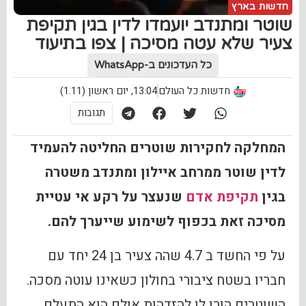
חדשות בארץ
‏שוטר ומתנדב יועמדו לדין בגין תקיפת
צעיר שלא עטה מסיכה | צפו בתיעוד
כל העדכונים ב-WhatsApp
חדשות כל העולם
13:04, יום ראשון (1.11)
תגובות
המחלקה לחקירות שוטרים החליטה להעמיד
לדין שוטר ממרחב איילון ומתנדב משטרה
בגין
תקיפת אדם
שנעצר על רקע אי עטיית
מסיכה זאת בכפוף לשימוע שייערך להם.
על פי החשד ב 4.7 שהה צעיר בן 24 יחד עם
חבריו בשטח ציבורי בחולון כשאינו עוטה מסכה.
השוטרים הורו לו להזדהות אולם הוא התעלם