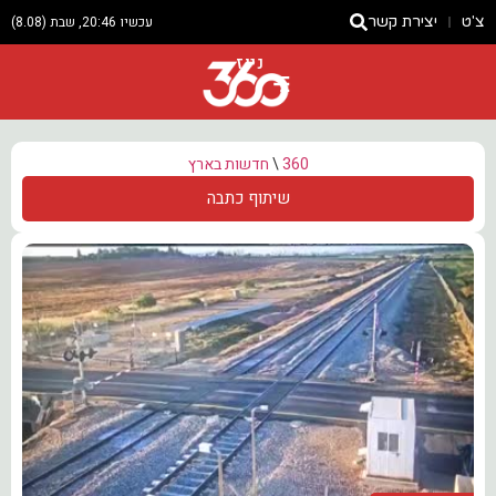
צ'ט
יצירת קשר
עכשיו 20:46, שבת (8.08)
ניוז
360
\
חדשות בארץ
שיתוף כתבה