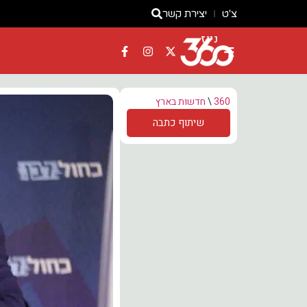
צ'ט
יצירת קשר
ניוז
360
\
חדשות בארץ
שיתוף כתבה