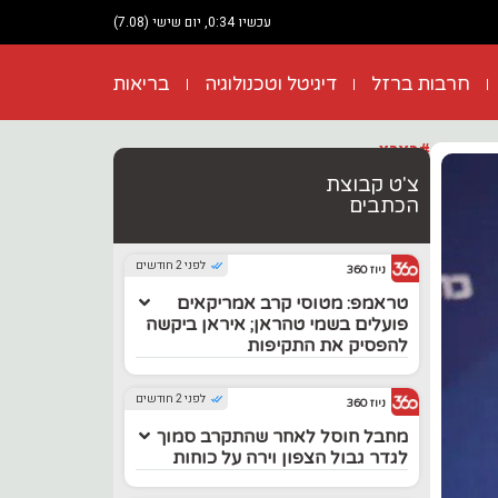
עכשיו 0:34, יום שישי (7.08)
חרבות ברזל
דיגיטל וטכנולוגיה
בריאות
#בארץ
צ'ט קבוצת
הכתבים
לפני 2 חודשים
ניוז 360
טראמפ: מטוסי קרב אמריקאים
פועלים בשמי טהראן; איראן ביקשה
להפסיק את התקיפות
לפני 2 חודשים
ניוז 360
מחבל חוסל לאחר שהתקרב סמוך
לגדר גבול הצפון וירה על כוחות