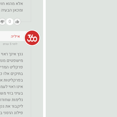
אלא מהוא חו
ומכאן הבעיה ל
0
איליה
לפני 5 שנים
גנץ אינך ראו
מישפטים מנהל
פרקליט המדינ
בתיקים אלו כ
בפרקליטות אז
אינו ראוי לעמ
בעיני בזוי מ
גלימות שחורו
ליקבור את גנץ
פילוג הרסני ב