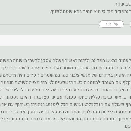
שב שקר.
נתמודד מול כי הוא תמיד בתא שטח לפניך.
הגב
י לעמוד בראש המדינה וליהות ראש ממשלה עסקן לדעתי מושחת המשמ
 כמו ההסתדרות גוף מסוהב מושחת ואינו מייצג את החלשים שי ניצן ש
ה החזיק בתיקים של אנשי ציבור כמו במישטרים אפלים והיה מישתמש
קלף אם העומד להתמנות כשר מישפטים לא היה מציית לשיטה הנהוגה
 התיק היה החרב שהיה מונע את מינויו ראה איזה פלא מנדלבליט שלדע
וד בראש תביעה כללית שיתף פעולה עם שי ניצן בנידון היום ניסנקורן 
שתף פעולה עם מנדלבליט ועושים הכל ליפגוע בנתניהו בשיתוף עם אנש
ת מונעים יציבות ממשלתית והמדינה מיתנהלת רעה בנוסף אשכנזי שרוצ
 מושך בחוטים לפיזור הכנסת והתוצאה עגומה מבחינה ביטחונית כלכלי
עם