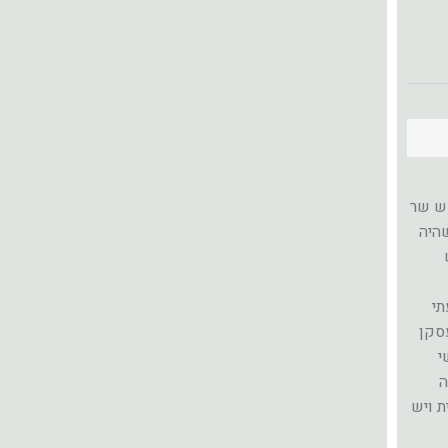
ש שר
היה
תי
עסקן
י
ה
ת ויש