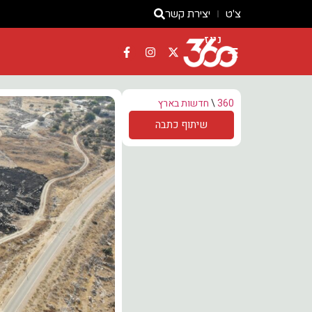
צ'ט
יצירת קשר
ניוז
360
\
חדשות בארץ
שיתוף כתבה