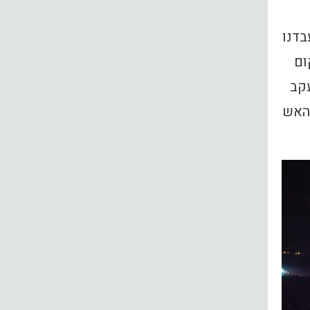
בדנו
ום
עקב
 האש