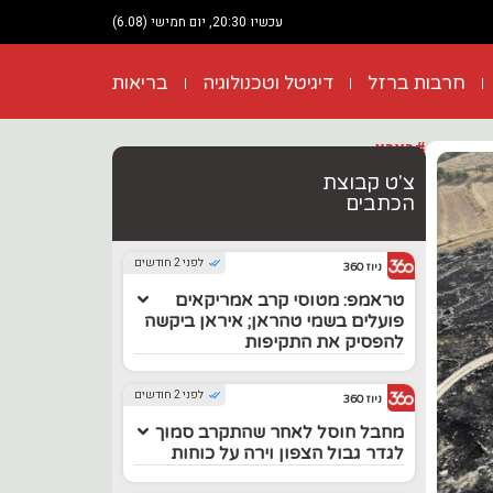
עכשיו 20:30, יום חמישי (6.08)
חרבות ברזל
דיגיטל וטכנולוגיה
בריאות
#בארץ
צ'ט קבוצת
הכתבים
לפני 2 חודשים
ניוז 360
טראמפ: מטוסי קרב אמריקאים
פועלים בשמי טהראן; איראן ביקשה
להפסיק את התקיפות
לפני 2 חודשים
ניוז 360
מחבל חוסל לאחר שהתקרב סמוך
לגדר גבול הצפון וירה על כוחות