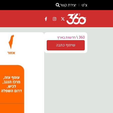
צ'ט
יצירת קשר
ניוז
360
\
חדשות בארץ
שיתוף כתבה