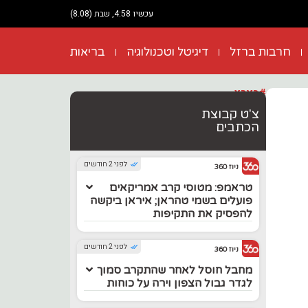
עכשיו 4:58, שבת (8.08)
חרבות ברזל
דיגיטל וטכנולוגיה
בריאות
#בארץ
צ'ט קבוצת
הכתבים
לפני 2 חודשים
ניוז 360
טראמפ: מטוסי קרב אמריקאים
פועלים בשמי טהראן; איראן ביקשה
להפסיק את התקיפות
לפני 2 חודשים
ניוז 360
מחבל חוסל לאחר שהתקרב סמוך
לגדר גבול הצפון וירה על כוחות