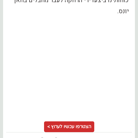
כוחותינו ביצעו ירי הרחקה לעבר מחבלים בחאן
יונס.
הצטרפו עכשיו לערוץ >