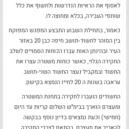
לאסוף את הראיות הנדרשות ולחשוף את כלל
שותפי העבירה, בכלא ומחוצה לו.
כאמור, בתחילת השבוע התבצע המפגש המפוקח
בין הסוהר לחשוד-תושב חיפה כבן 20 באזור
העיר ובהינתן האות עברו הכוחות הסמויים לשלב
החקירה הגלוי, כאשר כוחות משטרה עצרו את
החשוד ובמקביל נעצר החשוד השני-תושב
עראבה בשנות ה 20 לחייו הנמצא בקישון.
החשודים הועברו לחקירה בתחנת המשטרה
ומעצרם הוארך בבימ"ש השלום קריות עד היום
(חמישי) וכעת נמצאים בדיון נוסף בבקשה
להאריך את מעצרם, בהתאם לצרכי החקירה.