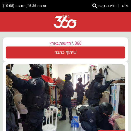
צ'ט
יצירת קשר
עכשיו 16:36, יום שני (10.08)
ניוז
360
\
חדשות בארץ
שיתוף כתבה