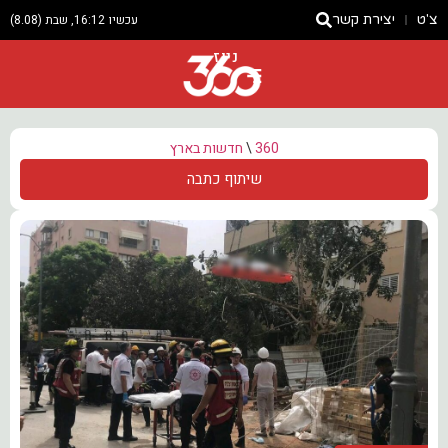
צ'ט
יצירת קשר
עכשיו 16:12, שבת (8.08)
ניוז
360
\
חדשות בארץ
שיתוף כתבה