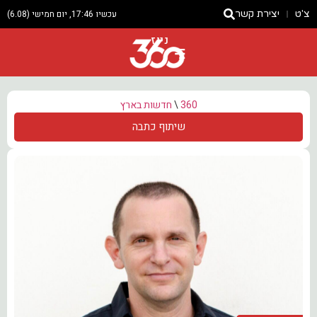
צ'ט
יצירת קשר
עכשיו 17:46, יום חמישי (6.08)
ניוז
360
\
חדשות בארץ
שיתוף כתבה