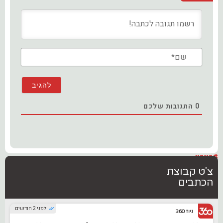
שם*
0
התגובות שלכם
#בארץ
צ'ט קבוצת
הכתבים
לפני 2 חודשים
ניוז 360