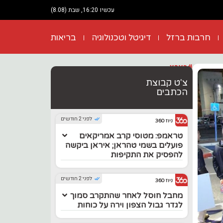
עכשיו 16:20, שבת (8.08)
חרבות ברזל
דיגיטל וטכנולוגיה
בריאות
#בארץ
צ'ט קבוצת
הכתבים
לפני 2 חודשים
ניוז 360
טראמפ: מטוסי קרב אמריקאים
פועלים בשמי טהראן; איראן ביקשה
להפסיק את התקיפות
לפני 2 חודשים
ניוז 360
מחבל חוסל לאחר שהתקרב סמוך
לגדר גבול הצפון וירה על כוחות