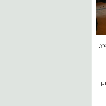
רץ,
כן