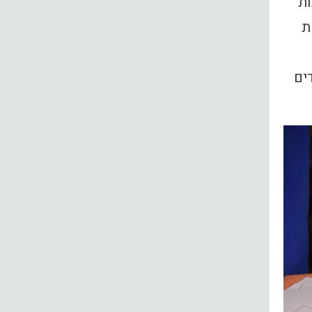
ות
ת
ים