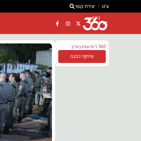
צ'ט
יצירת קשר
ניוז
360
\
חדשות בארץ
שיתוף כתבה