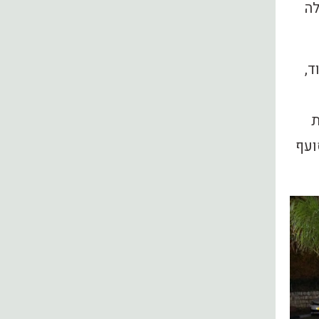
לה
ד,
ת
ועף