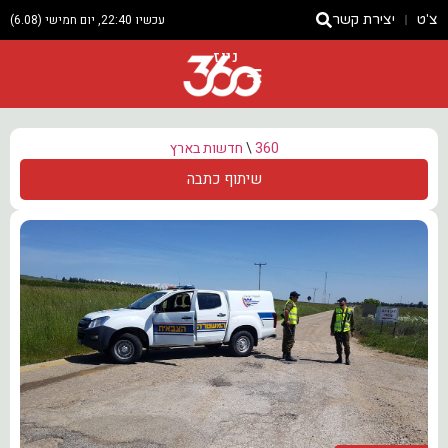
צ'ט
יצירת קשר
עכשיו 22:40, יום חמישי (6.08)
ניוז
360
\
חדשות בארץ
שיתוף כתבה