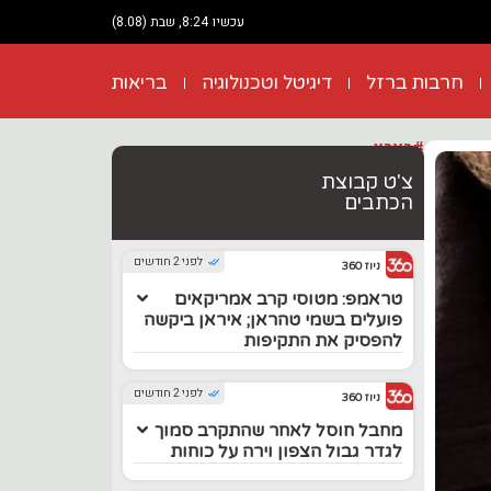
עכשיו 8:24, שבת (8.08)
חרבות ברזל
דיגיטל וטכנולוגיה
בריאות
#בארץ
צ'ט קבוצת
הכתבים
לפני 2 חודשים
ניוז 360
טראמפ: מטוסי קרב אמריקאים
פועלים בשמי טהראן; איראן ביקשה
להפסיק את התקיפות
לפני 2 חודשים
ניוז 360
מחבל חוסל לאחר שהתקרב סמוך
לגדר גבול הצפון וירה על כוחות