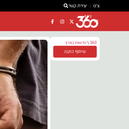
צ'ט
יצירת קשר
ניוז
360
\
חדשות בארץ
שיתוף כתבה