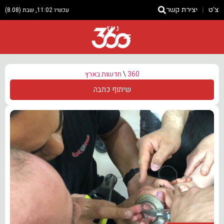
צ'ט
יצירת קשר
עכשיו 11:02, שבת (8.08)
ניוז
360
\
חדשות בארץ
שיתוף כתבה