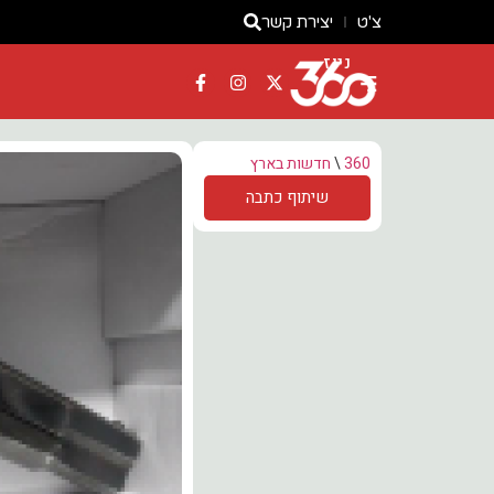
צ'ט
יצירת קשר
ניוז
360
\
חדשות בארץ
שיתוף כתבה