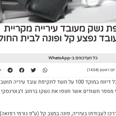
 נשק מעובד עירייה מקריית
ובד נפצע קל ופונה לבית החול
כל העדכונים ב-WhatsApp
ת
לפני זמן קצר התקבל דיווח במוקד 100 על חשד לתקיפת עובד עיריה תושב
די מספר חשודים אשר חטפו את נשקו ברחוב ז'בוטינסקי
כו לעבודתו בעיריה, פונה במצב קל (ע"פ גורמי רפואה)