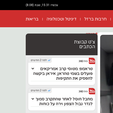
עכשיו 15:31, שבת (8.08)
חרבות ברזל
דיגיטל וטכנולוגיה
בריאות
#בארץ
צ'ט קבוצת
הכתבים
לפני 2 חודשים
ניוז 360
טראמפ: מטוסי קרב אמריקאים
פועלים בשמי טהראן; איראן ביקשה
להפסיק את התקיפות
לפני 2 חודשים
ניוז 360
מחבל חוסל לאחר שהתקרב סמוך
לגדר גבול הצפון וירה על כוחות