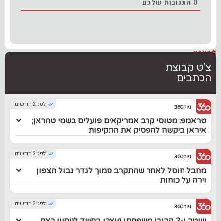
0
התגובות שלכם
#בארץ
צ'ט קבוצת
הכתבים
לפני 2 חודשים
ניוז 360
טראמפ: מטוסי קרב אמריקאים פועלים בשמי טהראן;
איראן ביקשה להפסיק את התקיפות
לפני 2 חודשים
ניוז 360
מחבל חוסל לאחר שהתקרב סמוך לגדר גבול הצפון
וירה על כוחות
לפני 2 חודשים
ניוז 360
שוטר ו-2 קרובי משפחתו נעצרו בחשד לניסיון רצח