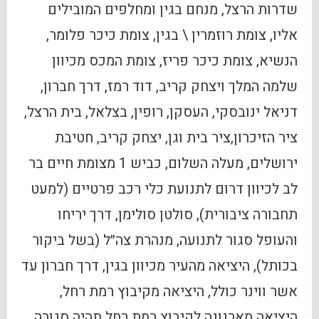
שדרות הרצל, מנחם בגין ומחלפים המובילים
אליו, צומת רוזמרין \ בגין, צומת כיכר פלומר,
הנשיא, צומת כיכר פריז, צומת המכס מכיוון
שלמה המלך ויצחק קריב, דוד רמז, דרך חברון,
דניאל ינובסקי, העסקן, רופין, בצלאל, בית הרצל,
ציר הזיכרון,ציר בית וגן, יצחק קריב, חטיבת
ירושלים, מעלה השלום, כביש 1 מצומת חיים בר
לב לכיוון דרום לתנועת כלי רכב פרטיים (למעט
תחבורה ציבורית), סולטן סולימן, דרך יריחו
והעופל סגור לתנועה, מנהרת צה״ל (בשל ביקור
בכותל), היציאה מהעיר מכיוון בגין, דרך חברון עד
אשר ווינר כולל, היציאה מקיבוץ רמת רחל,
היציאה מארנונה לקיבוץ רמת רחל תהיה סגורה