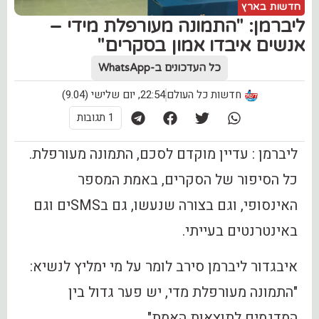
חדשות בארץ
ליברמן: "התמונה מעורפלת מידי –
אנשים איבדו אמון בסקרים"
כל העדכונים ב-WhatsApp
חדשות כל העולם
22:54, יום שלישי (9.04)
1 תגובות
‏ליברמן : עדיין מוקדם לסכם, התמונה מעורפלת.
כל הסיפור של הסקרים, באמת המספר
האינסופי, וגם בצורה שנעשו, גם בSMSים וגם
באינטרנטים בעייתי.
איבגדור ליברמן סירב לומר על מי ימליץ לנשיא:
"התמונה מעורפלת מדי, יש פער גדול בין
המדגמים לתוצאות האמת".