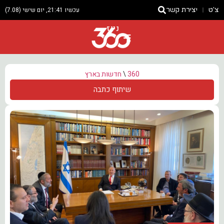
צ'ט
יצירת קשר
עכשיו 21:41, יום שישי (7.08)
ניוז
360
\
חדשות בארץ
שיתוף כתבה