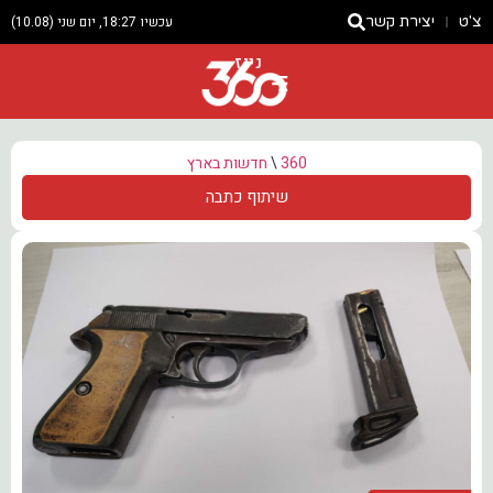
צ'ט
יצירת קשר
עכשיו 18:27, יום שני (10.08)
ניוז
360
\
חדשות בארץ
שיתוף כתבה