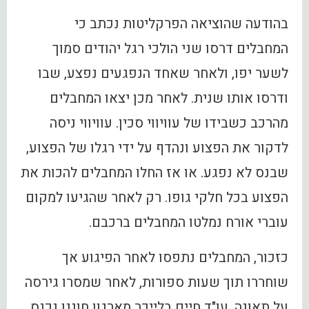
בהודעה שהוציאה הפרקליטות נכתב כי
המחבלים דרסו שני הולכי רגל יהודים סמוך
לשער יפו, ולאחר שאחד הנפגעים נפצע, שבו
ודרסו אותו שנית. לאחר מכן יצאו המחבלים
מהרכב כשבידו של עוויווי סכין. עוויווי ניסה
לדקור את הפצוע ונהדף על ידי רגלו של הפצוע,
שבנס לא נפגע. או אז החלו המחבלים להכות את
הפצוע בכל חלקי גופו. רק לאחר שהגיעו למקום
עוברי אורח נמלטו המחבלים ברכבם.
כזכור, המחבלים נתפסו לאחר הפיגוע אך
שוחררו תוך שעות ספורות, לאחר שמסרו גירסה
על תאונה. עו"ד חיים בלייכר מארגון חוננו נכנס